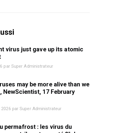
aussi
nt virus just gave up its atomic
t
26 par Super Administrateur
iruses may be more alive than we
, NewScientist, 17 February
 2026 par Super Administrateur
u permafrost : les virus du