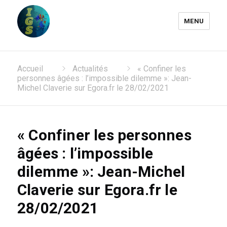
MENU
Laboratoire Information
Accueil
Actualités
« Confiner les
Génomique et Structurale
personnes âgées : l’impossible dilemme »: Jean-
Michel Claverie sur Egora.fr le 28/02/2021
« Confiner les personnes
âgées : l’impossible
dilemme »: Jean-Michel
Claverie sur Egora.fr le
28/02/2021