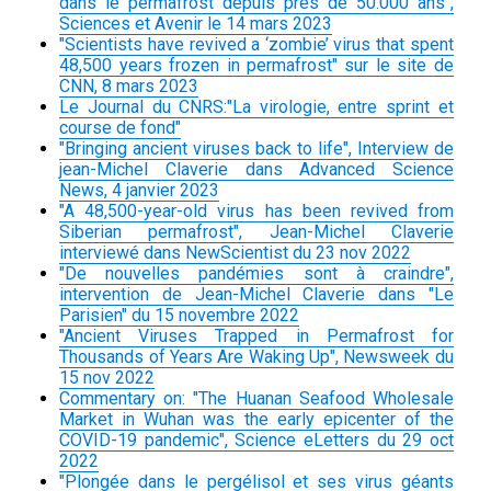
dans le permafrost depuis près de 50.000 ans",
Sciences et Avenir le 14 mars 2023
"Scientists have revived a ‘zombie’ virus that spent
48,500 years frozen in permafrost" sur le site de
CNN, 8 mars 2023
Le Journal du CNRS:"La virologie, entre sprint et
course de fond"
"Bringing ancient viruses back to life", Interview de
jean-Michel Claverie dans Advanced Science
News, 4 janvier 2023
"A 48,500-year-old virus has been revived from
Siberian permafrost", Jean-Michel Claverie
interviewé dans NewScientist du 23 nov 2022
"De nouvelles pandémies sont à craindre",
intervention de Jean-Michel Claverie dans "Le
Parisien" du 15 novembre 2022
"Ancient Viruses Trapped in Permafrost for
Thousands of Years Are Waking Up", Newsweek du
15 nov 2022
Commentary on: "The Huanan Seafood Wholesale
Market in Wuhan was the early epicenter of the
COVID-19 pandemic", Science eLetters du 29 oct
2022
"Plongée dans le pergélisol et ses virus géants