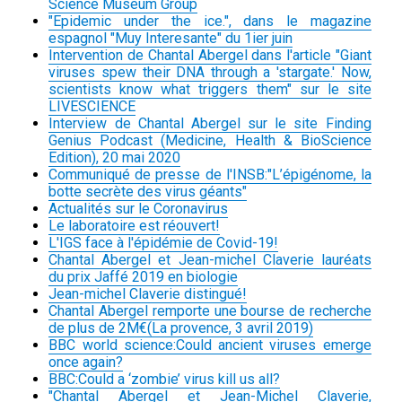
Science Museum Group
"Epidemic under the ice.", dans le magazine
espagnol "Muy Interesante" du 1ier juin
Intervention de Chantal Abergel dans l'article "Giant
viruses spew their DNA through a 'stargate.' Now,
scientists know what triggers them" sur le site
LIVESCIENCE
Interview de Chantal Abergel sur le site Finding
Genius Podcast (Medicine, Health & BioScience
Edition), 20 mai 2020
Communiqué de presse de l'INSB:"L’épigénome, la
botte secrète des virus géants"
Actualités sur le Coronavirus
Le laboratoire est réouvert!
L'IGS face à l'épidémie de Covid-19!
Chantal Abergel et Jean-michel Claverie lauréats
du prix Jaffé 2019 en biologie
Jean-michel Claverie distingué!
Chantal Abergel remporte une bourse de recherche
de plus de 2M€(La provence, 3 avril 2019)
BBC world science:Could ancient viruses emerge
once again?
BBC:Could a ‘zombie’ virus kill us all?
"Chantal Abergel et Jean-Michel Claverie,