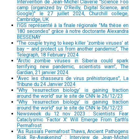
Intervention de Jean-Michel Claverie "Science Foo
camp (organized by O'Reilly, Digital Science, and
Google)" le 27 juillet 2024, Churchill college,
Cambridge, UK
l'IGS représenté à la finale régionale "Ma thèse en
180 secondes" grâce à notre doctorante Alexandra
BESSENAY
"The couple trying to keep killer ‘zombie viruses’ at
bay – and protect us from another pandemic", The
Telegraph, 18 February 2024
"Arctic zombie viruses in Siberia could spark
terrifying new pandemic, scientists warn", The
Gardian, 21 janvier 2024
"Avec les chasseurs de virus préhistoriques", La
Tribune du 24 Janvier 2024
"Why ‘resurrection biology’ is gaining traction
around the world" sur le site de CNN le 26/12/23
"Why ‘resurrection biology’ is gaining traction
around the world" sur le site de CNN le 06/12/23
Newsweek du 12 nov 2023 : Scientists Fear
Cataclysmic 'Factor X' Will Emerge From Earth's
Permafrost
"As Russia’s Permafrost Thaws, Ancient Pathogens
Risk Re-Awakening" : Interview de Jean-Michel