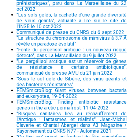
préhistoriques", paru dans La Marseillaise du 22
oct 2022
"Les sols gelés, la cachette d’une grande diversité
de virus géants", actualité à lire sur le site de
l'INSB le 10 oct 2022
Communiqué de presse du CNRS du 6 sept 2022 :
"La structure du chromosome de mimivirus à 3.7 Å
révèle un paradoxe évolutif"
"Fonte du pergélisol arctique : un nouveau risque
détecté", dans La Marseillaise du 9 juillet 2022
"Le pergélisol arctique est un réservoir de gènes
de résistance à certains antibiotiques",
communiqué de presse AMU du 21 juin 2022
"Sous le sol gelé de Sibérie, des virus géants et
des bactéries résistantes"
FEMSmicroBlog: Giant viruses between bacteria
and eukaryotes, 19-04-2022
FEMSmicroBlog: Finding antibiotic resistance
genes in the arctic permafrost, 11-04-2022
"Risques sanitaires liés au réchauffement de
l'Arctique : fantasmes et réalités", Jean-Michel
Claverie et Chantal Abergel dans A3 Magazine /
Rayonnement du CNRS N77 - Automne 2021
"On thin ice" primé au festival du film scientifique