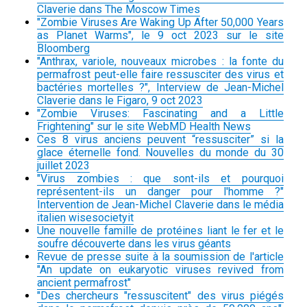
Claverie dans The Moscow Times
"Zombie Viruses Are Waking Up After 50,000 Years
as Planet Warms", le 9 oct 2023 sur le site
Bloomberg
"Anthrax, variole, nouveaux microbes : la fonte du
permafrost peut-elle faire ressusciter des virus et
bactéries mortelles ?", Interview de Jean-Michel
Claverie dans le Figaro, 9 oct 2023
"Zombie Viruses: Fascinating and a Little
Frightening" sur le site WebMD Health News
Ces 8 virus anciens peuvent “ressusciter” si la
glace éternelle fond. Nouvelles du monde du 30
juillet 2023
"Virus zombies : que sont-ils et pourquoi
représentent-ils un danger pour l'homme ?"
Intervention de Jean-Michel Claverie dans le média
italien wisesocietyit
Une nouvelle famille de protéines liant le fer et le
soufre découverte dans les virus géants
Revue de presse suite à la soumission de l'article
"An update on eukaryotic viruses revived from
ancient permafrost"
"Des chercheurs "ressuscitent" des virus piégés