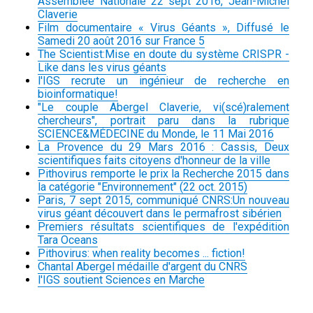
Assemblée Nationale 22 sept 2016, Jean-Michel
Claverie
Film documentaire « Virus Géants », Diffusé le
Samedi 20 août 2016 sur France 5
The Scientist:Mise en doute du système CRISPR -
Like dans les virus géants
l'IGS recrute un ingénieur de recherche en
bioinformatique!
"Le couple Abergel Claverie, vi(scé)ralement
chercheurs", portrait paru dans la rubrique
SCIENCE&MÉDECINE du Monde, le 11 Mai 2016
La Provence du 29 Mars 2016 : Cassis, Deux
scientifiques faits citoyens d'honneur de la ville
Pithovirus remporte le prix la Recherche 2015 dans
la catégorie "Environnement" (22 oct. 2015)
Paris, 7 sept 2015, communiqué CNRS:Un nouveau
virus géant découvert dans le permafrost sibérien
Premiers résultats scientifiques de l'expédition
Tara Oceans
Pithovirus: when reality becomes ... fiction!
Chantal Abergel médaille d'argent du CNRS
l'IGS soutient Sciences en Marche