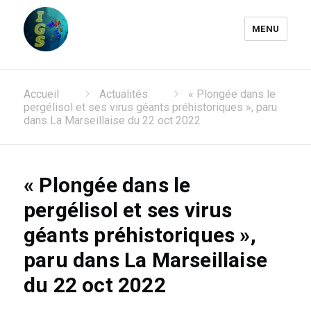
MENU
Laboratoire Information
Accueil
Actualités
« Plongée dans le
Génomique et Structurale
pergélisol et ses virus géants préhistoriques », paru
dans La Marseillaise du 22 oct 2022
« Plongée dans le
pergélisol et ses virus
géants préhistoriques »,
paru dans La Marseillaise
du 22 oct 2022