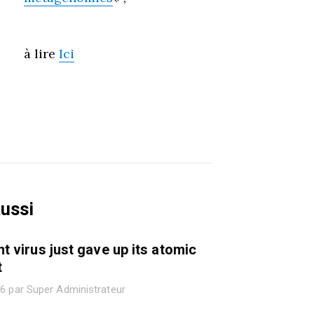
à lire
Ici
aussi
nt virus just gave up its atomic
t
26 par Super Administrateur