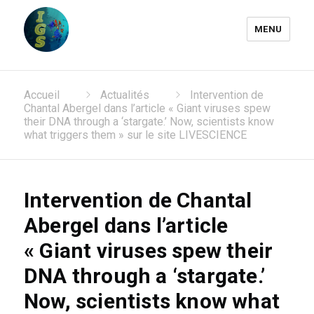
MENU
Laboratoire Information
Accueil
Actualités
Intervention de
Génomique et Structurale
Chantal Abergel dans l’article « Giant viruses spew
their DNA through a ‘stargate.’ Now, scientists know
what triggers them » sur le site LIVESCIENCE
Intervention de Chantal
Abergel dans l’article
« Giant viruses spew their
DNA through a ‘stargate.’
Now, scientists know what