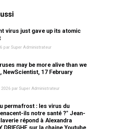
aussi
nt virus just gave up its atomic
t
26 par Super Administrateur
iruses may be more alive than we
, NewScientist, 17 February
 2026 par Super Administrateur
u permafrost : les virus du
nacent-ils notre santé ?" Jean-
laverie répond à Alexandra
DRIEGHE sur la chaine Youtube