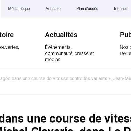
Médiathèque
Annuaire
Plan d’accès
Intranet
toire
Actualités
Pub
couvertes,
Événements,
Nos p
communauté, presse et
revue
 Génomique et Structurale
médias
agés dans une course de vitesse contre les variants », Jean-Mic
dans une course de vites