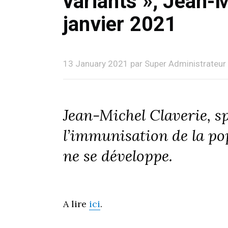
variants », Jean-M
janvier 2021
13 January 2021 par Super Administrateur
Jean-Michel Claverie, sp
l’immunisation de la po
ne se développe.
A lire
ici
.