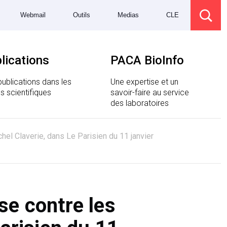
Webmail
Outils
Medias
CLE
lications
PACA BioInfo
ublications dans les
Une expertise et un
s scientifiques
savoir-faire au service
des laboratoires
hel Claverie, dans Le Parisien du 11 janvier
se contre les