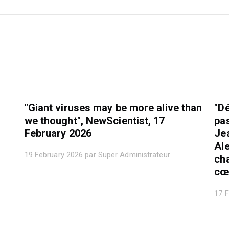
"Giant viruses may be more alive than
"Dé
we thought", NewScientist, 17
pa
February 2026
Je
Al
19 February 2026 par Super Administrateur
cha
cœ
17 F