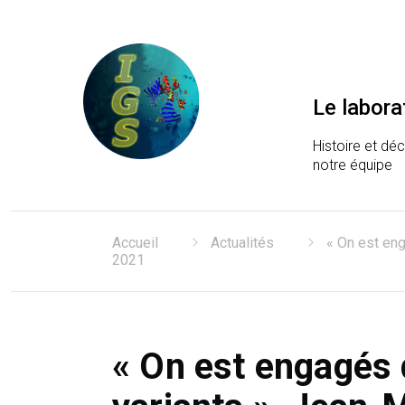
Le labora
Histoire et dé
notre équipe
Laboratoire Information
Accueil
Actualités
« On est eng
2021
« On est engagés 