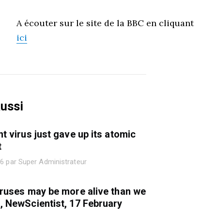
A écouter sur le site de la BBC en cliquant
ici
aussi
nt virus just gave up its atomic
t
26 par Super Administrateur
iruses may be more alive than we
, NewScientist, 17 February