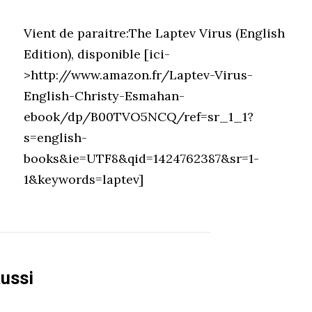
Vient de paraitre:The Laptev Virus (English
Edition), disponible [ici-
>http://www.amazon.fr/Laptev-Virus-
English-Christy-Esmahan-
ebook/dp/B00TVO5NCQ/ref=sr_1_1?
s=english-
books&ie=UTF8&qid=1424762387&sr=1-
1&keywords=laptev]
aussi