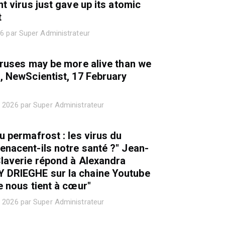
nt virus just gave up its atomic
t
26 par Super Administrateur
iruses may be more alive than we
, NewScientist, 17 February
 2026 par Super Administrateur
u permafrost : les virus du
nacent-ils notre santé ?" Jean-
laverie répond à Alexandra
DRIEGHE sur la chaine Youtube
e nous tient à cœur"
 2026 par Super Administrateur