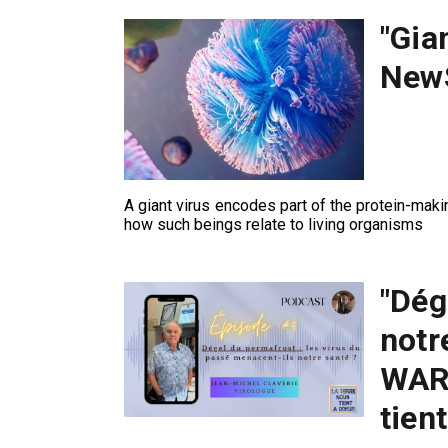
"Gia
NewS
A giant virus encodes part of the protein-makin
how such beings relate to living organisms
"Dég
notr
WARG
tien