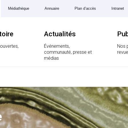
Médiathèque
Annuaire
Plan d’accès
Intranet
toire
Actualités
Pub
couvertes,
Événements,
Nos p
communauté, presse et
revue
 Génomique et Structurale
médias
e