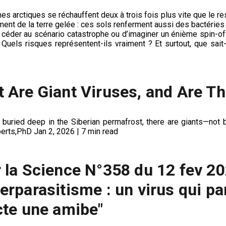
s arctiques se réchauffent deux à trois fois plus vite que le re
ment de la terre gelée : ces sols renferment aussi des bactéries
 de céder au scénario catastrophe ou d’imaginer un énième spin
 Quels risques représentent-ils vraiment ? Et surtout, que sa
 Are Giant Viruses, and Are T
 buried deep in the Siberian permafrost, there are giants—not
rts,PhD Jan 2, 2026 | 7 min read
 la Science N°358 du 12 fev 20
erparasitisme : un virus qui par
cte une amibe"