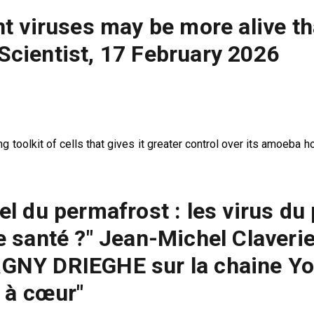
nt viruses may be more alive t
cientist, 17 February 2026
g toolkit of cells that gives it greater control over its amoeba 
el du permafrost : les virus d
e santé ?" Jean-Michel Claveri
NY DRIEGHE sur la chaine You
t à cœur"