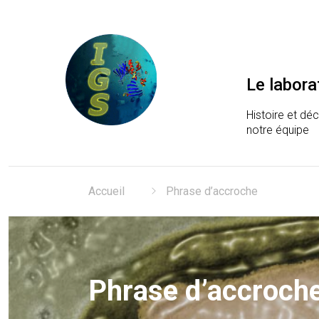
Le labora
Histoire et dé
notre équipe
Laboratoire Information
Accueil
Phrase d’accroche
Phrase d’accroch