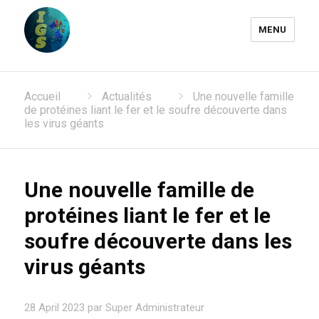
MENU
Laboratoire Information
Accueil
Actualités
Une nouvelle famille
Génomique et Structurale
de protéines liant le fer et le soufre découverte dans
les virus géants
Une nouvelle famille de
protéines liant le fer et le
soufre découverte dans les
virus géants
28 April 2023 par Super Administrateur