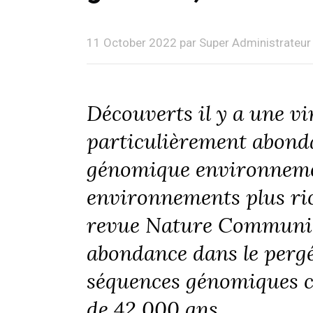
11 October 2022 par Super Administrateur
Découverts il y a une vi
particulièrement abond
génomique environnement
environnements plus ric
revue Nature Communicat
abondance dans le pergé
séquences génomiques co
de 42 000 ans.