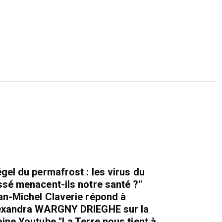
gel du permafrost : les virus du
ssé menacent-ils notre santé ?"
an-Michel Claverie répond à
exandra WARGNY DRIEGHE sur la
ine Youtube "La Terre nous tient à