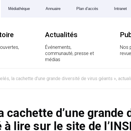
Médiathèque
Annuaire
Plan d’accès
Intranet
toire
Actualités
Pub
couvertes,
Événements,
Nos p
communauté, presse et
revue
 Génomique et Structurale
médias
lés, la cachette d’une grande diversité de virus géants », actuali
la cachette d’une grande d
 à lire sur le site de l’I