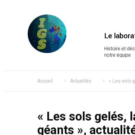
Le labora
Histoire et dé
notre équipe
Laboratoire Information
Accueil
Actualités
« Les sols ge
« Les sols gelés, 
géants », actualité