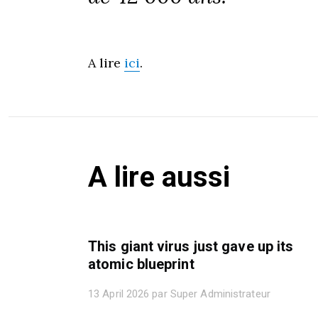
A lire
ici
.
A lire aussi
This giant virus just gave up its
atomic blueprint
13 April 2026 par Super Administrateur