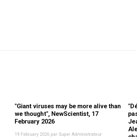
"Giant viruses may be more alive than
"Dé
we thought", NewScientist, 17
pa
February 2026
Je
Al
19 February 2026 par Super Administrateur
cha