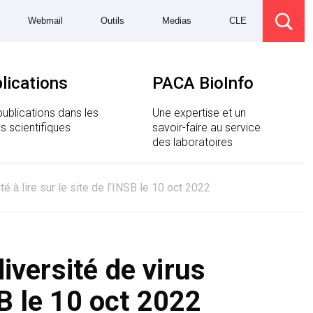
Webmail
Outils
Medias
CLE
lications
PACA BioInfo
ublications dans les
Une expertise et un
s scientifiques
savoir-faire au service
des laboratoires
té à lire sur le site de l’INSB le 10 oct 2022
iversité de virus
NSB le 10 oct 2022