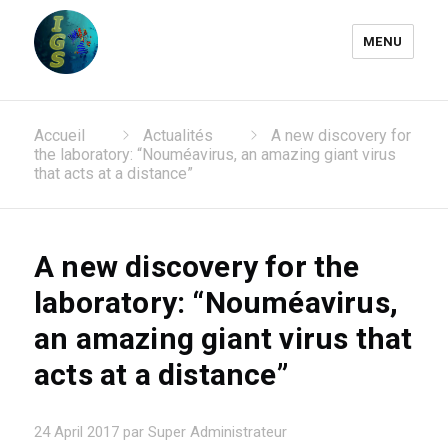
MENU
Laboratoire Information
Accueil
Actualités
A new discovery for
Génomique et Structurale
the laboratory: “Nouméavirus, an amazing giant virus
that acts at a distance”
A new discovery for the
laboratory: “Nouméavirus,
an amazing giant virus that
acts at a distance”
24 April 2017 par Super Administrateur