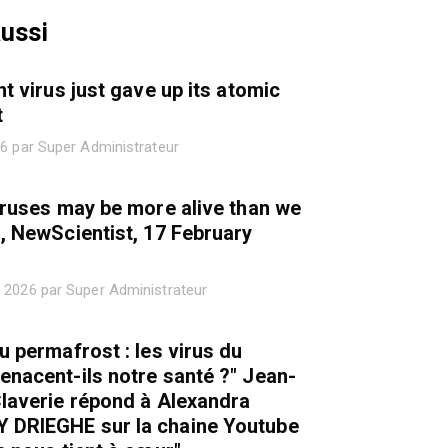
aussi
nt virus just gave up its atomic
t
26 par Super Administrateur
iruses may be more alive than we
, NewScientist, 17 February
 2026 par Super Administrateur
u permafrost : les virus du
nacent-ils notre santé ?" Jean-
laverie répond à Alexandra
DRIEGHE sur la chaine Youtube