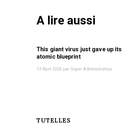
A lire aussi
This giant virus just gave up its
atomic blueprint
13 April 2026 par Super Administrateur
TUTELLES