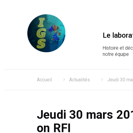
Le labora
Histoire et dé
notre équipe
Laboratoire Information
Accueil
Actualités
Jeudi 30 mar
Jeudi 30 mars 201
on RFI