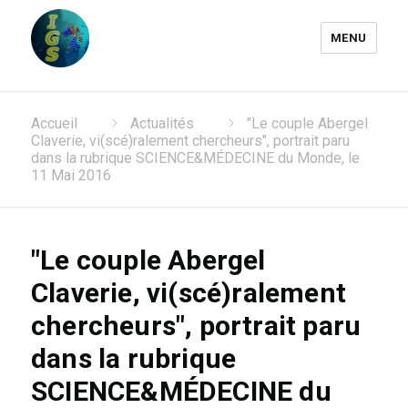
MENU
Laboratoire Information
Accueil
Actualités
"Le couple Abergel
Génomique et Structurale
Claverie, vi(scé)ralement chercheurs", portrait paru
dans la rubrique SCIENCE&MÉDECINE du Monde, le
11 Mai 2016
"Le couple Abergel
Claverie, vi(scé)ralement
chercheurs", portrait paru
dans la rubrique
SCIENCE&MÉDECINE du