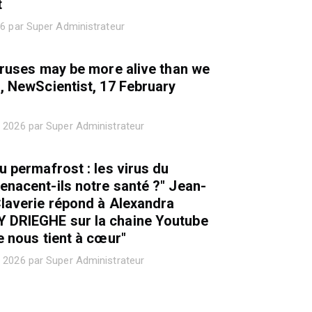
t
26 par Super Administrateur
iruses may be more alive than we
, NewScientist, 17 February
 2026 par Super Administrateur
u permafrost : les virus du
nacent-ils notre santé ?" Jean-
laverie répond à Alexandra
DRIEGHE sur la chaine Youtube
e nous tient à cœur"
 2026 par Super Administrateur