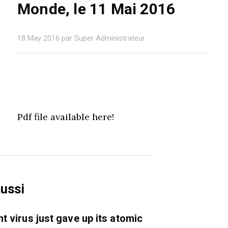
Monde, le 11 Mai 2016
18 May 2016 par Super Administrateur
Pdf file available here!
aussi
nt virus just gave up its atomic