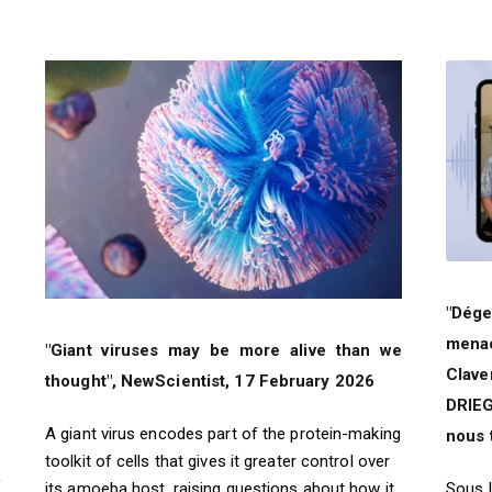
"Dége
menac
c
"Giant viruses may be more alive than we
Clav
thought", NewScientist, 17 February 2026
DRIEG
A giant virus encodes part of the protein-making
nous 
toolkit of cells that gives it greater control over
f
Sous l
its amoeba host, raising questions about how it