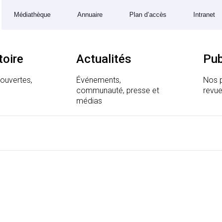
Médiathèque
Annuaire
Plan d’accès
Intranet
toire
Actualités
Pub
couvertes,
Événements,
Nos p
communauté, presse et
revue
 Génomique et Structurale
médias