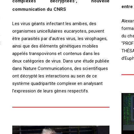
complexes décryptées", nouvelle
entre
communication du CNRS
:
Alexan
Les virus géants infectant les amibes, des
e
forma
organismes unicellulaires eucaryotes, peuvent
,
du che
être parasités par d’autres virus, les virophages,
t
"PROF
ainsi que des éléments génétiques mobiles
THÉSAR
appelés transpovirons et contenus dans les
d’Euph
deux catégories de virus. Dans une étude publiée
dans Nature Communications, des scientifiques
ont décrypté les interactions au sein de ce
système quadripartite complexe en analysant
l’expression de leurs gènes respectifs.