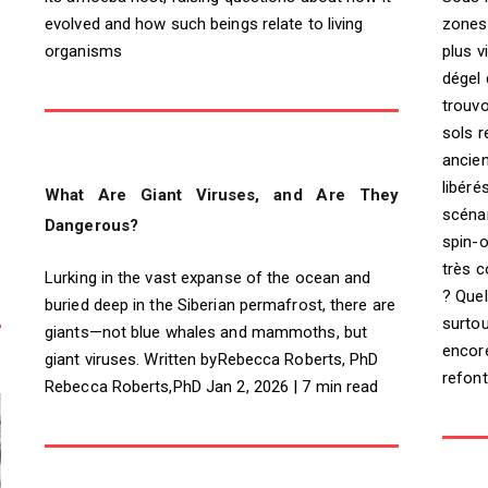
zones 
evolved and how such beings relate to living
plus v
organisms
dégel 
trouvo
sols r
ancien
libéré
What Are Giant Viruses, and Are They
scéna
Dangerous?
spin-
très c
Lurking in the vast expanse of the ocean and
? Quel
buried deep in the Siberian permafrost, there are
surtou
giants—not blue whales and mammoths, but
encor
giant viruses. Written byRebecca Roberts, PhD
refont
Rebecca Roberts,PhD Jan 2, 2026 | 7 min read