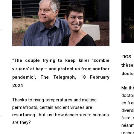
k
l'IGS
"The couple trying to keep killer ‘zombie
,
thès
viruses’ at bay – and protect us from another
docto
pandemic", The Telegraph, 18 February
2024
Ma th
doctor
Thanks to rising temperatures and melting
en fra
permafrosts, certain ancient viruses are
divers
resurfacing... but just how dangerous to humans
faire,
are they?
néanm
recher