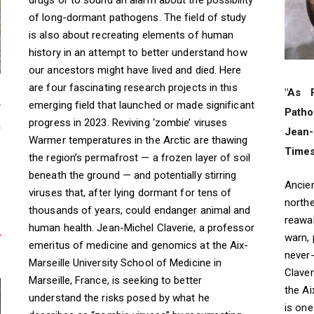
drugs or to sound an alarm about the possibility
of long-dormant pathogens. The field of study
is also about recreating elements of human
history in an attempt to better understand how
our ancestors might have lived and died. Here
are four fascinating research projects in this
"As 
emerging field that launched or made significant
r
Patho
progress in 2023. Reviving ‘zombie’ viruses
m
Jean
Warmer temperatures in the Arctic are thawing
Time
the region’s permafrost — a frozen layer of soil
beneath the ground — and potentially stirring
Ancien
viruses that, after lying dormant for tens of
northe
thousands of years, could endanger animal and
reawak
human health. Jean-Michel Claverie, a professor
warn, 
emeritus of medicine and genomics at the Aix-
never
Marseille University School of Medicine in
Claver
Marseille, France, is seeking to better
the Ai
understand the risks posed by what he
is one