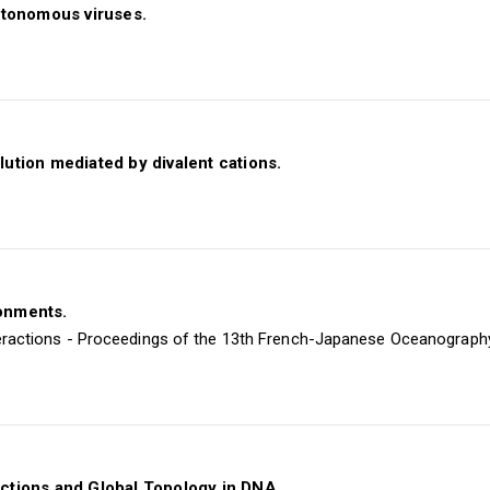
utonomous viruses.
olution mediated by divalent cations.
ronments.
ractions - Proceedings of the 13th French-Japanese Oceanography S
ractions and Global Topology in DNA.