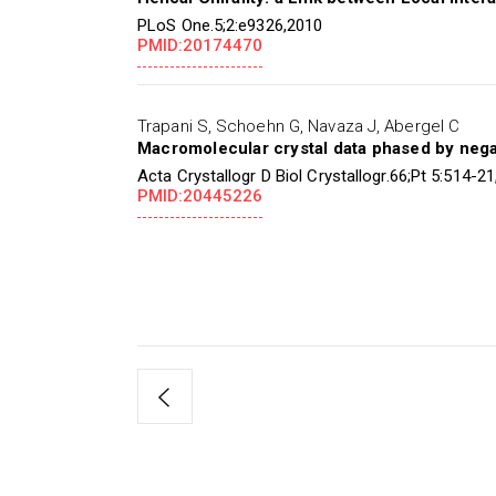
PLoS One.5;2:e9326,2010
PMID:20174470
Trapani S, Schoehn G, Navaza J, Abergel C
Macromolecular crystal data phased by nega
Acta Crystallogr D Biol Crystallogr.66;Pt 5:514-2
PMID:20445226