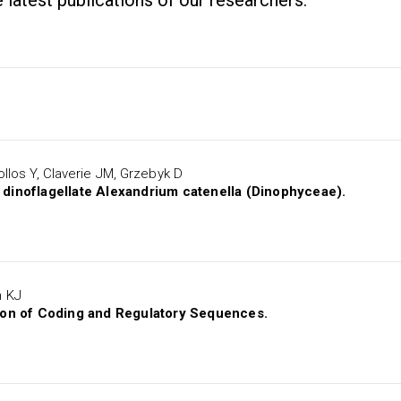
he latest publications of our researchers.
ollos Y, Claverie JM, Grzebyk D
e dinoflagellate Alexandrium catenella (Dinophyceae).
n KJ
ion of Coding and Regulatory Sequences.