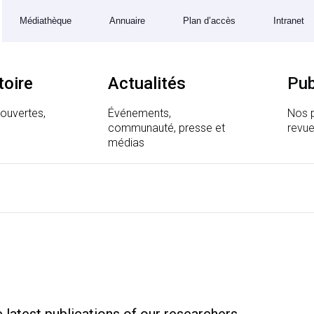
Médiathèque
Annuaire
Plan d’accès
Intranet
toire
Actualités
Pub
couvertes,
Événements,
Nos p
communauté, presse et
revue
 Génomique et Structurale
médias