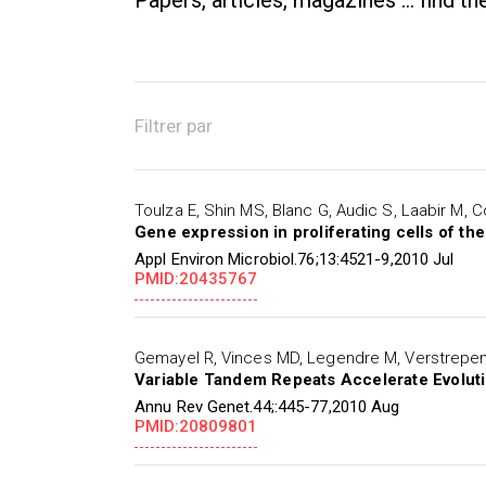
Papers, articles, magazines ... find t
Filtrer par
Toulza E, Shin MS, Blanc G, Audic S, Laabir M, C
Gene expression in proliferating cells of th
Appl Environ Microbiol.76;13:4521-9,2010 Jul
PMID:20435767
Gemayel R, Vinces MD, Legendre M, Verstrepe
Variable Tandem Repeats Accelerate Evolut
Annu Rev Genet.44;:445-77,2010 Aug
PMID:20809801