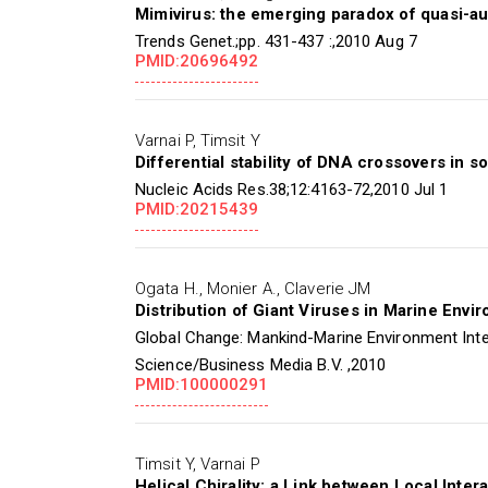
Mimivirus: the emerging paradox of quasi-a
Trends Genet.;pp. 431-437 :,2010 Aug 7
PMID:20696492
Varnai P, Timsit Y
Differential stability of DNA crossovers in s
Nucleic Acids Res.38;12:4163-72,2010 Jul 1
PMID:20215439
Ogata H., Monier A., Claverie JM
Distribution of Giant Viruses in Marine Envi
Global Change: Mankind-Marine Environment Inte
Science/Business Media B.V. ,2010
PMID:100000291
Timsit Y, Varnai P
Helical Chirality: a Link between Local Inte