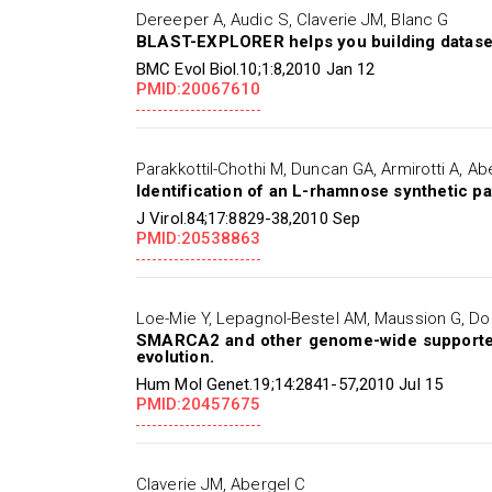
Dereeper A, Audic S, Claverie JM, Blanc G
BLAST-EXPLORER helps you building datasets
BMC Evol Biol.10;1:8,2010 Jan 12
PMID:20067610
Parakkottil-Chothi M, Duncan GA, Armirotti A, A
Identification of an L-rhamnose synthetic p
J Virol.84;17:8829-38,2010 Sep
PMID:20538863
Loe-Mie Y, Lepagnol-Bestel AM, Maussion G, Do
SMARCA2 and other genome-wide supported 
evolution.
Hum Mol Genet.19;14:2841-57,2010 Jul 15
PMID:20457675
Claverie JM, Abergel C