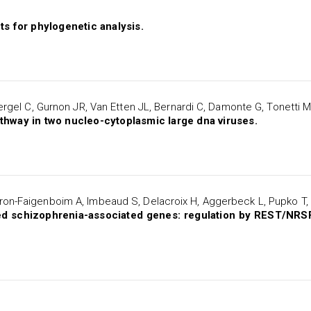
 for phylogenetic analysis.
bergel C, Gurnon JR, Van Etten JL, Bernardi C, Damonte G, Tonetti 
athway in two nucleo-cytoplasmic large dna viruses.
ron-Faigenboim A, Imbeaud S, Delacroix H, Aggerbeck L, Pupko T
schizophrenia-associated genes: regulation by REST/NRSF, 