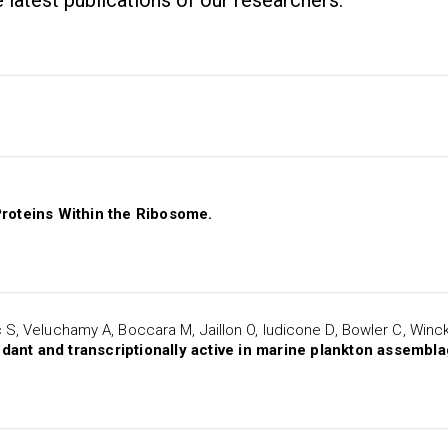
he latest publications of our researchers.
oteins Within the Ribosome.
 S, Veluchamy A, Boccara M, Jaillon O, Iudicone D, Bowler C, Winck
dant and transcriptionally active in marine plankton assembla