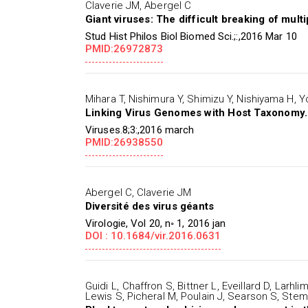
Claverie JM, Abergel C
Giant viruses: The difficult breaking of mult
Stud Hist Philos Biol Biomed Sci.;:,2016 Mar 10
PMID:26972873
Mihara T, Nishimura Y, Shimizu Y, Nishiyama H,
Linking Virus Genomes with Host Taxonomy.
Viruses.8;3:,2016 march
PMID:26938550
Abergel C, Claverie JM
Diversité des virus géants
Virologie, Vol 20, n◦ 1, 2016 jan
DOI : 10.1684/vir.2016.0631
Guidi L, Chaffron S, Bittner L, Eveillard D, Larh
Lewis S, Picheral M, Poulain J, Searson S, Stem