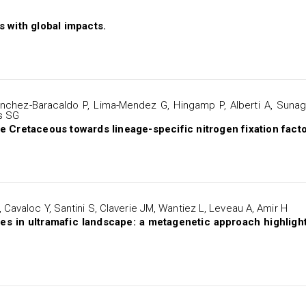
s with global impacts.
Sanchez-Baracaldo P, Lima-Mendez G, Hingamp P, Alberti A, Sunag
s SG
e Cretaceous towards lineage-specific nitrogen fixation facto
Cavaloc Y, Santini S, Claverie JM, Wantiez L, Leveau A, Amir H
ies in ultramafic landscape: a metagenetic approach highlight