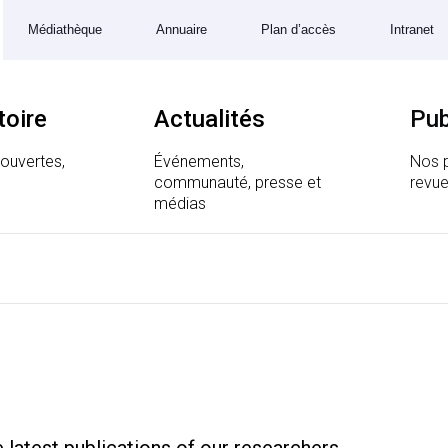
Médiathèque
Annuaire
Plan d’accès
Intranet
toire
Actualités
Pub
couvertes,
Événements,
Nos p
communauté, presse et
revue
 Génomique et Structurale
médias