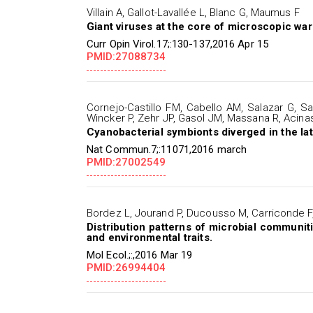
Villain A, Gallot-Lavallée L, Blanc G, Maumus F
Giant viruses at the core of microscopic war
Curr Opin Virol.17;:130-137,2016 Apr 15
PMID:27088734
Cornejo-Castillo FM, Cabello AM, Salazar G, 
Wincker P, Zehr JP, Gasol JM, Massana R, Acina
Cyanobacterial symbionts diverged in the lat
Nat Commun.7;:11071,2016 march
PMID:27002549
Bordez L, Jourand P, Ducousso M, Carriconde F, 
Distribution patterns of microbial communit
and environmental traits.
Mol Ecol.;:,2016 Mar 19
PMID:26994404