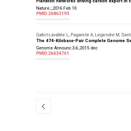
Plankton networks driving carbon export in 
Nature.;:,2016 Feb 10
PMID:26863193
Gallot-Lavallée L, Pagarete A, Legendre M, San
The 474-Kilobase-Pair Complete Genome Seq
Genome Announc.3;6:,2015 dec
PMID:26634761