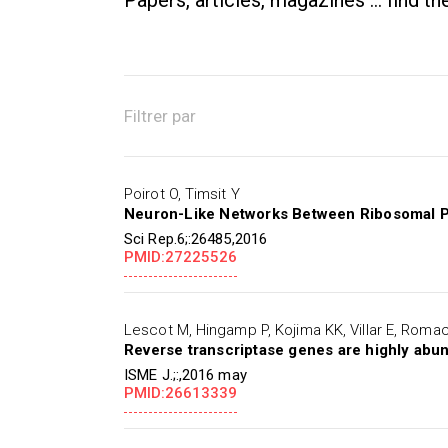
Papers, articles, magazines ... find t
Filtrer par
Poirot O, Timsit Y
Neuron-Like Networks Between Ribosomal Pr
Sci Rep.6;:26485,2016
PMID:27225526
Lescot M, Hingamp P, Kojima KK, Villar E, Romac
Reverse transcriptase genes are highly abun
ISME J.;:,2016 may
PMID:26613339