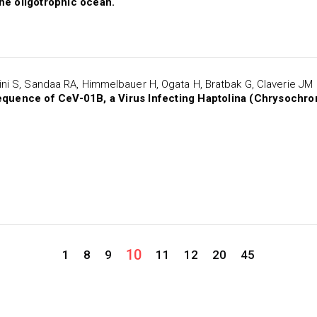
the oligotrophic ocean.
tini S, Sandaa RA, Himmelbauer H, Ogata H, Bratbak G, Claverie JM
uence of CeV-01B, a Virus Infecting Haptolina (Chrysochro
10
1
8
9
11
12
20
45