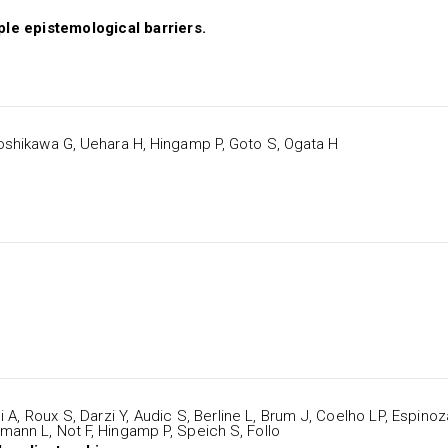
iple epistemological barriers.
 Yoshikawa G, Uehara H, Hingamp P, Goto S, Ogata H
limi A, Roux S, Darzi Y, Audic S, Berline L, Brum J, Coelho LP, Espi
mann L, Not F, Hingamp P, Speich S, Follo